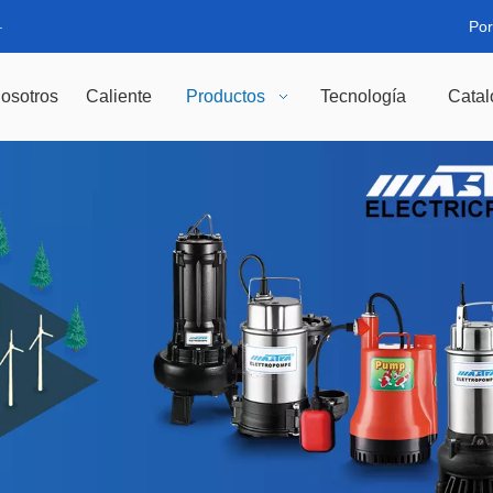
.
Por
osotros
Caliente
Productos
Tecnología
Catal