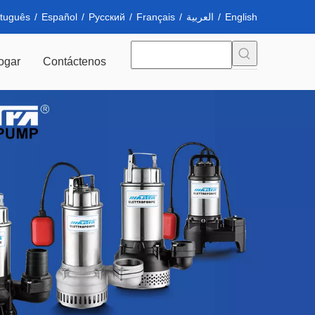
tuguês
/
Español
/
Pусский
/
Français
/
العربية
/
English
ogar
Contáctenos