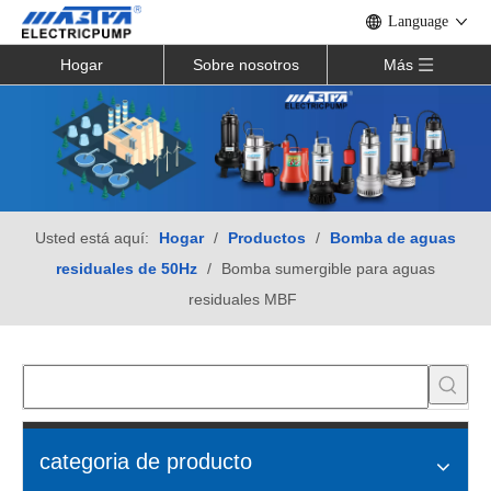
Language
Hogar
Sobre nosotros
Más
Usted está aquí:
Hogar
/
Productos
/
Bomba de aguas
residuales de 50Hz
/
Bomba sumergible para aguas
residuales MBF
categoria de producto